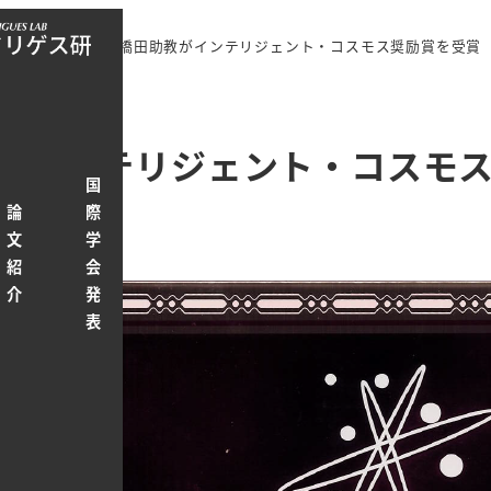
情報
Award
橋田助教がインテリジェント・コスモス奨励賞を受賞
3
がインテリジェント・コスモ
年
指
国
生
導
論
際
向
受
学
ブ
ゴリー
Award
文
学
け
賞・
生
ロ
紹
会
研
特許
の
グ
介
発
究
進
表
室
路
紹
介