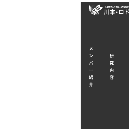
メ
トップページ
最新
イ
ン
コ
ン
橋田助教
テ
メ
ン
ン
研
カテ
2026-05-22
ツ
バ
究
投稿日
へ
ー
内
紹
容
移
介
動