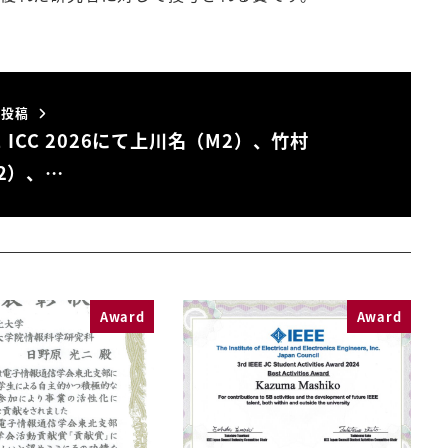
い投稿
EE ICC 2026にて上川名（M2）、竹村
2）、…
Award
Award