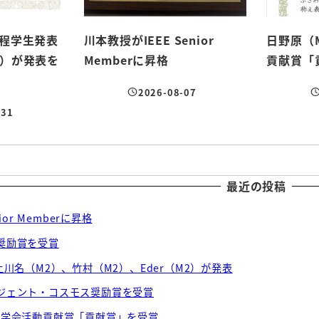
課程学生発表
川本教授がIEEE Senior
日野原（
2）が発表を
Memberに昇格
貢献賞「
…
2026-08-07
投稿日
投
-31
最近の投稿
ior Memberに昇格
奨励賞を受賞
6にて上川名（M2）、竹村（M2）、Eder（M2）が発表
ジェント・コスモス奨励賞を受賞
生学会活動貢献賞「貢献賞」を受賞