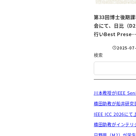
第33回博士後期
会にて、日比（D
行いBest Prese
2025-07
投稿日
検索
川本教授がIEEE Sen
橋田助教が船井研究
IEEE ICC 202
橋田助教がインテリ
日野原（M2）が学