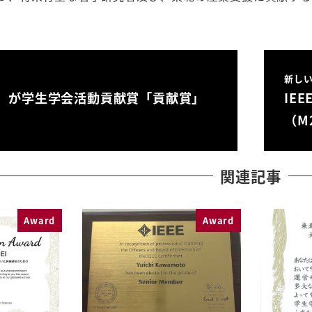
新し
）が学生学会活動貢献賞「貢献賞」
IE
（M
関連記事
Award
Award